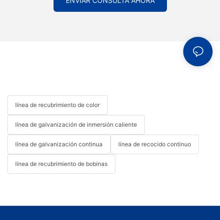
ENVIAR CONSULTA AHORA
ambiental. Este compromiso no sólo mejora la competitividad
en el mercado global sino que también contribuye a un planeta
más saludable para las generaciones futuras.
línea de recubrimiento de color
línea de galvanización de inmersión caliente
línea de galvanización continua
línea de recocido continuo
línea de recubrimiento de bobinas