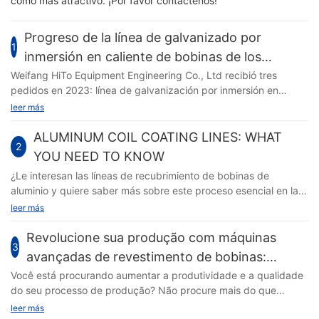
como más atractivo. ¡Por favor contáctenos!
Progreso de la línea de galvanizado por
1
inmersión en caliente de bobinas de los
Emiratos Árabes Unidos y de la línea de
Weifang HiTo Equipment Engineering Co., Ltd recibió tres
pedidos en 2023: línea de galvanización por inmersión en
recubrimiento de color de Bangladesh
caliente continua de bobinas de los Emiratos Árabes Unidos,
leer más
línea de recubrimiento de color continuo de bobinas de Irán y
línea de recubrimiento de color de bobinas de acero de
ALUMINUM COIL COATING LINES: WHAT
2
Bangladesh. Todos los trabajadores de mi fábrica se apresuran
YOU NEED TO KNOW
a fabricar todos los equipos.
¿Le interesan las líneas de recubrimiento de bobinas de
aluminio y quiere saber más sobre este proceso esencial en la
industria manufacturera? ¡No busque más! En este artículo,
leer más
profundizaremos en todo lo que necesita saber sobre las líneas
de recubrimiento de bobinas de aluminio, desde su propósito
Revolucione sua produção com máquinas
3
hasta sus ventajas y cómo pueden beneficiar a su negocio.
avançadas de revestimento de bobinas:
Manténgase atento para descubrir todos los detalles de esta
precisão, eficiência e qualidade
Você está procurando aumentar a produtividade e a qualidade
tecnología crucial. Líneas de recubrimiento de bobinas de
do seu processo de produção? Não procure mais do que
aluminio: Lo que necesita saber Las líneas de recubrimiento de
máquinas avançadas de coil coating. Com precisão, eficiência
leer más
bobinas de aluminio se han convertido en una parte esencial