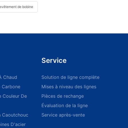
revêtement de bobine
Service
 À Chaud
Solution de ligne complète
e Carbone
Mises à niveau des lignes
e Couleur De
Pièces de rechange
Évaluation de la ligne
n Caoutchouc
Service après-vente
ines D'acier