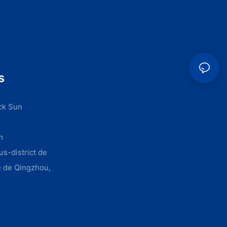
s
ack Sun
m
us-district de
e de Qingzhou,