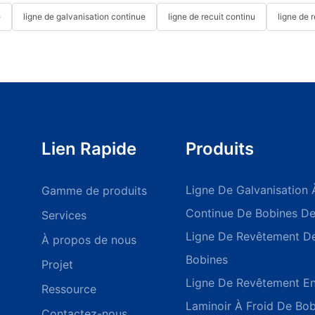
e
ligne de galvanisation continue
ligne de recuit continu
ligne de 
Lien Rapide
Produits
Ligne De Galvanisation
Gamme de produits
Continue De Bobines D
Services
Ligne De Revêtement D
À propos de nous
Bobines
Projet
Ligne De Revêtement E
Ressource
Laminoir À Froid De Bob
Contactez-nous