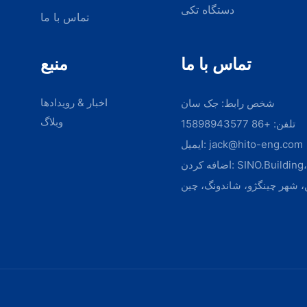
دستگاه تکی
تماس با ما
تماس با ما
منبع
اخبار & رویدادها
شخص رابط: جک سان
وبلاگ
تلفن: +86 15898943577
jack@hito-eng.com
ایمیل:
اضافه کردن: SINO.Building، ناحیه کوهستان
، شهر چینگژو، شاندونگ، چین