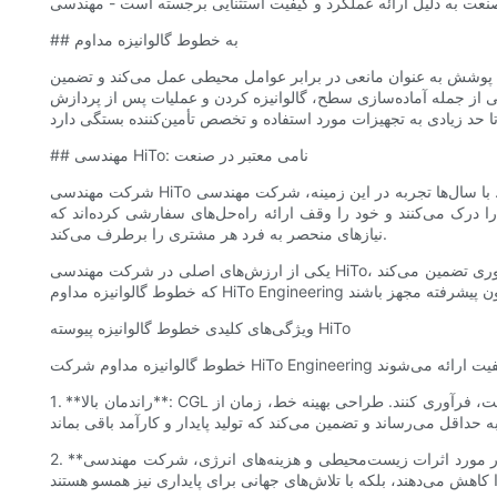
## به خطوط گالوانیزه مداوم
 پوشش به عنوان مانعی در برابر عوامل محیطی عمل می‌کند و تضمین
ی از جمله آماده‌سازی سطح، گالوانیزه کردن و عملیات پس از پردازش
## مهندسی HiTo: نامی معتبر در صنعت
شرکت مهندسی HiTo خود را به عنوان قابل اعتمادترین تأمین‌کننده خطوط گالوانیزه پیوسته در چین تثبیت کرده است. با سال‌ها تجربه در این زمینه، شرکت مهندسی HiTo نه تنها یک تولیدکننده‌ی دیگر، بلکه شریکی متعهد
 درک می‌کنند و خود را وقف ارائه راه‌حل‌های سفارشی کرده‌اند که
نیازهای منحصر به فرد هر مشتری را برطرف می‌کند.
یکی از ارزش‌های اصلی در شرکت مهندسی HiTo، نوآوری است. این شرکت به طور مداوم در تحقیق و توسعه سرمایه‌گذاری می‌کند تا جدیدترین فناوری‌ها را در محصولات خود بگنجاند. این تعهد به نوآوری تضمین می‌کند
ویژگی‌های کلیدی خطوط گالوانیزه پیوسته HiTo
1. **راندمان بالا**: CGL های این شرکت برای حداکثر توان عملیاتی طراحی شده‌اند و تولیدکنندگان فولاد را قادر می‌سازند تا مواد بیشتری را در زمان کمتری و بدون افت کیفیت، فرآوری کنند. طراحی بهینه خط، زمان از
2. **فناوری‌های صرفه‌جویی در مصرف انرژی**: با افزایش نگرانی‌ها در مورد اثرات زیست‌محیطی و هزینه‌های انرژی، شرکت مهندسی HiTo فناوری‌های صرفه‌جویی در مصرف انرژی را در طرح‌های CGL خود گنجانده