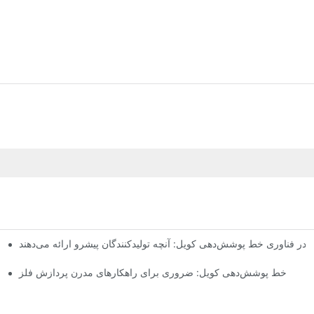
ا در فناوری خط پوشش‌دهی کویل: آنچه تولیدکنندگان پیشرو ارائه می‌دهند
تبریک! مشتری مصری یک خط گالوانیزه گرم پیوسته دو دیگی از HiTo Engineering سفارش داد.
خط پوشش‌دهی کویل: ضروری برای راهکارهای مدرن پردازش فلز