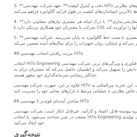
3. **دقت و کنترل کیفیت**: تعهد شرکت مهندسی HiTo به کیفیت، در رویکرد دقیق آن به تولید مشهود است. هر خط گالوانیزه مداوم تحت آزمایش‌های دقیق و فرآیندهای تضمین کیفیت قرار می‌گیرد. سیستم‌های نظارتی
4. **قابلیت سفارشی‌سازی**: با درک اینکه هر مشتری نیازهای متفاوتی دارد، HiTo Engineering راه‌حل‌های قابل تنظیم ارائه می‌دهد. چه در حال تنظیم سرعت خط، ضخامت پوشش یا تنظیمات خروجی باشد، این
5. **پشتیبانی پس از فروش**: سفر مشتری با نصب خط گالوانیزه به پایان نمی‌رسد. شرکت مهندسی HiTo به ارائه پشتیبانی عالی پس از فروش، از جمله خدمات تعمیر و نگهداری، تأمین قطعات یدکی و کمک فنی،
## مزیت رقابتی انتخاب مهندسی HiTo
انتخاب HiTo Engineering به عنوان تأمین‌کننده خطوط گالوانیزه پیوسته در چین، مزایای رقابتی متعددی را به همراه دارد. فراتر از فناوری و ویژگی‌های برتر، شرکت مهندسی HiTo تأکید زیادی بر رضایت مشتری دارد. این
ل دانش را تسهیل می‌کند و اطمینان حاصل می‌کند که مشتریان برای به
حداکثر رساندن سرمایه‌گذاری خود مجهز هستند.
علاوه بر این، شهرت شرکت مهندسی HiTo فراتر از چین است و پروژه‌های موفق متعددی را در کشورهای مختلف اجرا کرده است. این تجربه بین‌المللی به HiTo Engineering اجازه می‌دهد تا دانش و دیدگاه گسترده‌ای
## ساختن آینده‌ای قوی‌تر با مهندسی HiTo
یرقابل انکار است. شرکت مهندسی HiTo، با تعهد خود به نوآوری، کیفیت و پشتیبانی مشتری، به عنوان رهبر
صنعت در چین شناخته می‌شود. با انتخاب HiTo Engineering به عنوان تأمین‌کننده خود، شما نه تنها در فناوری برتر سرمایه‌گذاری می‌کنید، بلکه مشارکتی را با هدف ساختن آینده‌ای قوی‌تر و مقاوم‌تر برای نیازهای تولیدی
خود ایجاد می‌کنید.
نتیجه‌گیری