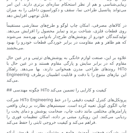
زیبایی‌شناسی و هم از نظر استحکام سازه‌ای برتری دارند. این امر
می‌تواند پتانسیل طراحی نما، سقف و دکوراسیون داخلی را به میزان
قابل توجهی افزایش دهد.
در کالاهای مصرفی، امکان چاپ لوگو و طرح‌های سفارشی مستقیماً
روی قطعات فلزی، شناخت برند و تمایز محصول را افزایش می‌دهد.
تولیدکنندگان خودرو از پوشش‌های طرح‌دار بادوامی بهره‌مند می‌شوند
که هم ظاهر و هم مقاومت در برابر خوردگی قطعات خودرو را بهبود
می‌بخشند.
علاوه بر این، صنعت لوازم خانگی به پوشش‌های تزئینی و در عین حال
مقاوم که در برابر سایش و پارگی مقاوم هستند و در عین حال با
روندهای طراحی مدرن همخوانی دارند، بها می‌دهد. راهکار HiTo
Engineering این نیازهای متنوع را با دقت و قابلیت اطمینان برطرف
می‌کند.
## چگونه مهندسی HiTo کیفیت و کارایی را تضمین می‌کند
شرکت HiTo Engineering پروتکل‌های کنترل کیفیت دقیقی را در خط
چاپ الگوی کویل تعبیه کرده است. سیستم‌های نظارت بر زمان واقعی
پارامترهای مختلفی مانند دقت چاپ، ضخامت پوشش و دمای پخت را
ردیابی می‌کنند. این رویکرد مبتنی بر داده، امکان تنظیمات فوری را
فراهم می‌کند و کیفیت خروجی ثابتی را حفظ می‌کند.
این شرکت همچنین آموزش جامع و پشتیبانی پس از فروش ارائه