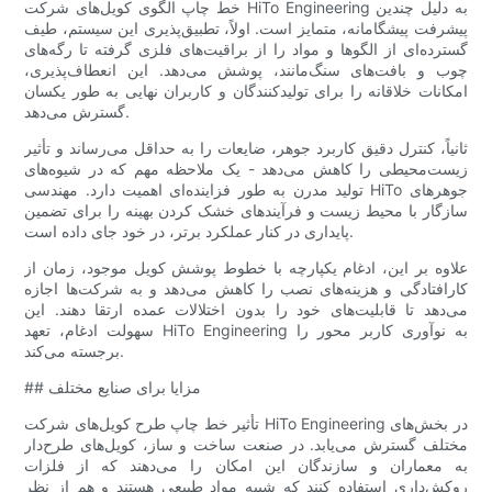
خط چاپ الگوی کویل‌های شرکت HiTo Engineering به دلیل چندین
پیشرفت پیشگامانه، متمایز است. اولاً، تطبیق‌پذیری این سیستم، طیف
گسترده‌ای از الگوها و مواد را از براقیت‌های فلزی گرفته تا رگه‌های
چوب و بافت‌های سنگ‌مانند، پوشش می‌دهد. این انعطاف‌پذیری،
امکانات خلاقانه را برای تولیدکنندگان و کاربران نهایی به طور یکسان
گسترش می‌دهد.
ثانیاً، کنترل دقیق کاربرد جوهر، ضایعات را به حداقل می‌رساند و تأثیر
زیست‌محیطی را کاهش می‌دهد - یک ملاحظه مهم که در شیوه‌های
تولید مدرن به طور فزاینده‌ای اهمیت دارد. مهندسی HiTo جوهرهای
سازگار با محیط زیست و فرآیندهای خشک کردن بهینه را برای تضمین
پایداری در کنار عملکرد برتر، در خود جای داده است.
علاوه بر این، ادغام یکپارچه با خطوط پوشش کویل موجود، زمان از
کارافتادگی و هزینه‌های نصب را کاهش می‌دهد و به شرکت‌ها اجازه
می‌دهد تا قابلیت‌های خود را بدون اختلالات عمده ارتقا دهند. این
سهولت ادغام، تعهد HiTo Engineering به نوآوری کاربر محور را
برجسته می‌کند.
## مزایا برای صنایع مختلف
تأثیر خط چاپ طرح کویل‌های شرکت HiTo Engineering در بخش‌های
مختلف گسترش می‌یابد. در صنعت ساخت و ساز، کویل‌های طرح‌دار
به معماران و سازندگان این امکان را می‌دهند که از فلزات
روکش‌داری استفاده کنند که شبیه مواد طبیعی هستند و هم از نظر