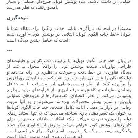
عملیاتی را داشته باشند. آینده پوشش کویل، طرح‌دار، صیقلی و بسیار
امیدوارکننده به نظر می‌رسد.
نتیجه‌گیری
مطمئناً! در اینجا یک پاراگراف پایانی جذاب و گیرا برای مقاله شما با
عنوان «خط چاپ الگوی کویل: انقلابی در پوشش کویل» آورده شده
است که شامل چندین دیدگاه است:
---
در پایان، خط چاپ الگوی کویل‌ها با ترکیب دقت، کارایی و قابلیت‌های
طراحی نوآورانه، صنعت پوشش کویل را واقعاً متحول می‌کند. از
دیدگاه فناوری، این خط دقت و سرعت بی‌نظیری را ارائه می‌دهد و
تولیدکنندگان را قادر می‌سازد تا بدون افت کیفیت، نیازهای روزافزون
را برآورده کنند. از نظر زیست‌محیطی، این پیشرفت با به حداقل
رساندن ضایعات و کاهش مصرف انرژی، از فرآیندهای تولید پایدارتر
پشتیبانی می‌کند. از نظر اقتصادی، کسب‌وکارها از هزینه‌های عملیاتی
پایین‌تر و تمایز بیشتر محصولات بهره‌مند می‌شوند و به آنها مزیت
رقابتی در بازار می‌دهد. با ادامه تکامل صنعت، خط چاپ الگوی کویل‌ها
به عنوان یک تغییر دهنده بازی شناخته می‌شود که نه تنها استانداردهای
تولید را دوباره تعریف می‌کند، بلکه امکانات خلاقانه جدیدی را برای
کاربردهای پوشش کویل فراهم می‌کند. پذیرش این فناوری دیگر فقط
یک گزینه نیست - بلکه یک ضرورت استراتژیک برای هر کسی است
که به دنبال رهبری آینده پوشش کویل است.