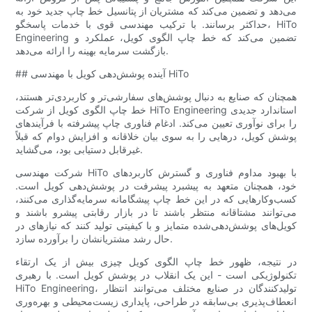
می‌دهد و تضمین می‌کند که مشتریان از پتانسیل خط چاپ جدید خود به
حداکثر برسانند. با ترکیب مهندسی قوی با خدمات پاسخگو، HiTo
Engineering تضمین می‌کند که خط چاپ الگوی کویل، عملکرد و
بازگشت سرمایه بهینه را ارائه می‌دهد.
## آینده پوشش‌دهی کویل با مهندسی HiTo
همچنان که صنایع به دنبال پوشش‌های سفارشی‌تر و کاربردی‌تر هستند،
خط چاپ الگوی کویل از شرکت HiTo Engineering استاندارد جدیدی
را برای نوآوری تعیین می‌کند. ادغام فناوری چاپ پیشرفته با فرآیندهای
پوشش کویل، درهایی را به سوی بیان خلاقانه و افزایش دوام که قبلاً
غیرقابل دستیابی بود، می‌گشاید.
شرکت مهندسی HiTo با بهبود مداوم فناوری و گسترش کاربردهای
خود، همچنان متعهد به پیشبرد پیشرفت در پوشش‌دهی کویل است.
کسب‌وکارهایی که در این خط چاپ پیشگامانه سرمایه‌گذاری می‌کنند،
می‌توانند مشتاقانه منتظر باشند تا در بازار رقابتی پیشرو باشند و
کویل‌های پوشش‌دهی‌شده متمایز و با کیفیتی تولید کنند که نیازهای در
حال رشد مشتریانشان را برآورده سازد.
در نتیجه، ظهور خط چاپ الگوی کویل چیزی بیش از یک ارتقاء
تکنولوژیکی است - این یک انقلاب در پوشش کویل است. با رهبری
HiTo Engineering، تولیدکنندگان در صنایع مختلف می‌توانند انتظار
انعطاف‌پذیری بی‌سابقه در طراحی، پایداری زیست‌محیطی و بهره‌وری