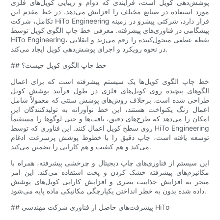
پوشش‌دهی کویل است، فرآیندی که دوام و زیبایی کویل‌های فلزی
مورد استفاده در صنایع مختلف را افزایش می‌دهد. در خط مقدم این
تکامل، شرکت HiTo Engineering قرار دارد، شرکتی پیشرو در زمینه
پیشگامی در فناوری‌های پیشرفته. معرفی خط چاپ الگوی کویل توسط
HiTo Engineering، نقطه عطفی متحول‌کننده را رقم می‌زند و انقلابی
در نحوه رویکرد و اجرای پوشش‌دهی کویل ایجاد می‌کند.
## خط چاپ الگوی کویل چیست؟
خط چاپ الگوی کویل‌ها یک سیستم پیشرفته است که برای اعمال
الگوهای پیچیده روی کویل‌های فلزی در طول فرآیند پوشش کویل
طراحی شده است. برخلاف روش‌های پوشش سنتی که معمولاً شامل
اعمال رنگ یکنواخت هستند، این خط نوآورانه به تولیدکنندگان این
امکان را می‌دهد که طرح‌های دقیق، بافت‌ها و حتی لوگوها را مستقیماً
روی سطح کویل اعمال کنند. این فناوری که توسط HiTo Engineering
توسعه یافته است، چاپ دقیق را با خطوط پوشش پرسرعت ادغام
می‌کند و هم کیفیت و هم کارایی را تضمین می‌کند.
این سیستم از فناوری‌های چاپ دیجیتال و چرخشی پیشرفته، همراه با
مکانیزم‌های پیشرفته خشک کردن و پخت استفاده می‌کند. این امر
منجر به افزایش جذابیت بصری و افزایش کارایی کویل‌های پوشش
داده شده بدون به خطر انداختن یکپارچگی مکانیکی ماده پایه می‌شود.
## پیشرفت‌های حاصل از فناوری شرکت مهندسی HiTo