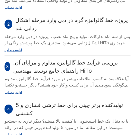
پارامترهای فرآیندی متفاوتی در تولید واقعی استفاده می‌کند. سه نوع
اصلی از اجزای مایع روی وجود دارد: ۱.GI، روی خالص (≥ 99.8%)، ۲.
ادامه مطلب
GL، آلیاژهای آلومینیوم روی (با نسبت‌های ترکیبی مختلف)
پروژه خط گالوانیزه گرم در دبی وارد مرحله اشکال
2
زدایی شد
پس از سه ماه تدارکات، تولید و پنج ماه نصب، پروژه در دبی وارد مرحله
اشکال‌زدایی می‌شود. مشتری یک خط پوشش رنگی از HiTo خریداری
کرد که به خوبی کار می‌کند. پس از یک سال، او یک خط گالوانیزه گرم
ادامه مطلب
سفارش داد. از اعتماد مشتری به شرکت مهندسی تجهیزات Weifang
HiTo متشکریم.
بررسی فرآیند خط گالوانیزه مداوم و مزایای آن:
3
راهنمای جامع توسط مهندسی HiTo
آیا علاقه‌مند به کسب اطلاعات بیشتر در مورد فرآیند خط گالوانیزه مداوم
و چگونگی سودمندی آن برای کسب و کار خود هستید؟ دیگر جستجو نکنید!
در این مطلب جامع
ادامه مطلب
5 تولیدکننده برتر چینی برای خط ترشی فشاری و
4
کششی
آیا به دنبال یک خط اسیدشویی با کیفیت بالا هستید؟ دیگر نیازی به جستجو
نیست! در این مقاله، ما در مورد 5 تولیدکننده برتر چینی که در ارائه
تجهیزات پیشرفته برای خطوط اسیدشویی پیشرو هستند، بحث خواهیم
ادامه مطلب