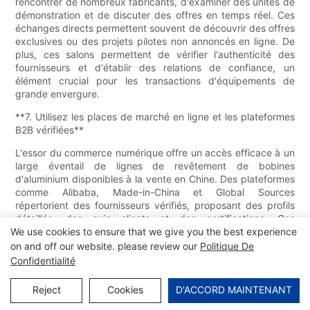
rencontrer de nombreux fabricants, d'examiner des unités de
démonstration et de discuter des offres en temps réel. Ces
échanges directs permettent souvent de découvrir des offres
exclusives ou des projets pilotes non annoncés en ligne. De
plus, ces salons permettent de vérifier l'authenticité des
fournisseurs et d'établir des relations de confiance, un
élément crucial pour les transactions d'équipements de
grande envergure.
**7. Utilisez les places de marché en ligne et les plateformes
B2B vérifiées**
L'essor du commerce numérique offre un accès efficace à un
large éventail de lignes de revêtement de bobines
d'aluminium disponibles à la vente en Chine. Des plateformes
comme Alibaba, Made-in-China et Global Sources
répertorient des fournisseurs vérifiés, proposant des profils
détaillés, des avis clients et des certifications. Ces
plateformes offrent également des garanties aux acheteurs,
We use cookies to ensure that we give you the best experience
renforçant ainsi la sécurité des transactions. Lors de
on and off our website. please review our
Politique De
l'utilisation de ces ressources, il est essentiel de vérifier les
Confidentialité
références des fournisseurs, de demander des
démonstrations vidéo des lignes de revêtement en
Reject
Cookies
D'ACCORD MAINTENANT
fonctionnement et de clarifier tous les termes de la