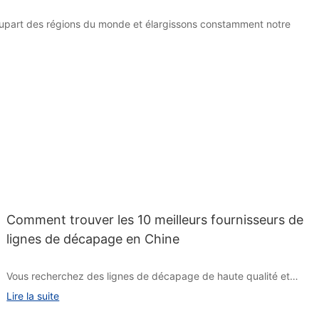
plupart des régions du monde et élargissons constamment notre
Comment trouver les 10 meilleurs fournisseurs de
lignes de décapage en Chine
Vous recherchez des lignes de décapage de haute qualité et
vous ne savez pas où trouver des fournisseurs fiables ? La Chine
Lire la suite
étant un leader dans le secteur manufacturier, trouver les