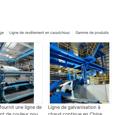
difficile de choisir le bon. Dans cet article, nous vous guiderons
sur la façon de trouver les 10 meilleurs fournisseurs de lignes de
décapage en Chine, vous garantissant ainsi d'obtenir la
meilleure qualité au meilleur prix.
1. Étude du marché
ge
Ligne de revêtement en caoutchouc
Gamme de produits
La première étape pour trouver les 10 meilleurs fournisseurs de
lignes de décapage en Chine consiste à effectuer des
recherches approfondies sur le marché. Recherchez des sites
Web réputés, des forums sectoriels et des salons professionnels
qui peuvent fournir des informations sur les meilleurs
fournisseurs en Chine. Dressez une liste de fournisseurs
potentiels et rassemblez autant d’informations que possible sur
leurs produits, leurs services et leur réputation dans le secteur.
2. Vérification des certifications et des normes de qualité
Lorsque vous réduisez votre liste de fournisseurs potentiels, il
est important de vérifier les certifications et les normes de
fournit une ligne de
Ligne de galvanisation à
qualité. Recherchez des fournisseurs certifiés ISO, qui
nt de couleur pour
chaud continue en Chine