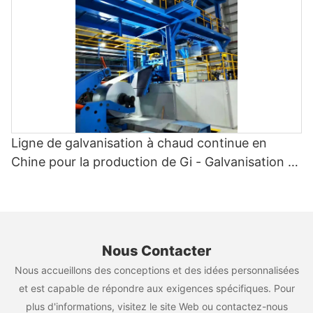
couleur
continu, les entreprises peuvent non seulement améliorer la
qualité globale de leurs produits, mais également réaliser des
économies substantielles à long terme. En fin de compte,
investir dans la qualité des couleurs est une décision judicieuse
qui peut apporter à la fois des avantages immédiats et un
succès à long terme aux entreprises du secteur manufacturier.
Ligne de galvanisation à chaud continue en
Chine pour la production de Gi - Galvanisation à
chaud et CGL2
Nous Contacter
Nous accueillons des conceptions et des idées personnalisées
et est capable de répondre aux exigences spécifiques. Pour
plus d'informations, visitez le site Web ou contactez-nous