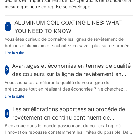
déchets et l’impact sur l’eau de nos opérations de fabrication à
mesure que notre entreprise se développe.
ALUMINUM COIL COATING LINES: WHAT
1
YOU NEED TO KNOW
Vous êtes curieux de connaître les lignes de revêtement de
bobines d'aluminium et souhaitez en savoir plus sur ce procédé
essentiel dans l'industrie manufacturière ? Ne cherchez plus !
Lire la suite
Dans cet article, nous vous expliquerons tout ce que vous
devez savoir sur les lignes de revêtement de bobines
Avantages et économies en termes de qualité
2
d'aluminium, de leur fonction à leurs avantages, en passant par
des couleurs sur la ligne de revêtement en
leurs avantages pour votre entreprise. Restez à l’écoute pour
continu
Vous souhaitez améliorer la qualité de votre ligne de
découvrir les tenants et aboutissants de cette technologie
prélaquage tout en réalisant des économies ? Ne cherchez
cruciale. Lignes de revêtement de bobines d'aluminium : ce que
plus ! Dans cet article, nous explorerons les nombreux
Lire la suite
vous devez savoir Les lignes de revêtement de bobines
avantages liés à l'amélioration de la qualité des couleurs sur
d'aluminium sont devenues un élément essentiel du processus
votre ligne de prélaquage. Qu’il s’agisse d’améliorer l’apparence
Les améliorations apportées au procédé de
de fabrication pour un large éventail d'industries, de
3
générale de vos produits, d’augmenter l’efficacité ou de réduire
l'automobile à la construction. Ces lignes sont conçues pour
revêtement en continu continuent de
les déchets, investir dans la qualité des couleurs pourrait être la
appliquer un revêtement protecteur et décoratif sur les bobines
progresser
Bienvenue dans le monde passionnant du coil-coating, où
clé pour faire passer votre opération au niveau supérieur.
d'aluminium, leur conférant une durabilité et un attrait
l'innovation repousse constamment les limites du possible. Dans
Rejoignez-nous pour plonger dans le monde passionnant du
esthétique accrus. Si vous envisagez d’investir dans une ligne