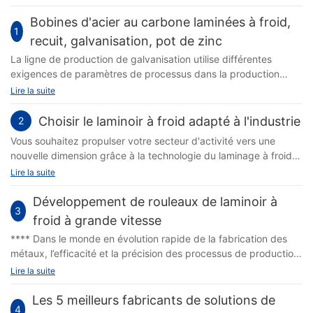
Bobines d'acier au carbone laminées à froid,
1
recuit, galvanisation, pot de zinc
La ligne de production de galvanisation utilise différentes
exigences de paramètres de processus dans la production
réelle en raison des différents composants du liquide de zinc. Il
Lire la suite
existe trois principaux types de composants liquides de zinc : 1.
GI, zinc pur (&ge ; 99,8 %), 2. GL, alliages de zinc et
Choisir le laminoir à froid adapté à l'industrie
2
d'aluminium (avec différentes proportions de composition)
Vous souhaitez propulser votre secteur d'activité vers une
nouvelle dimension grâce à la technologie du laminage à froid ?
Choisir le bon laminoir à froid est crucial pour obtenir des
Lire la suite
résultats optimaux et accroître votre efficacité. Dans cet article,
nous explorerons les différents facteurs à prendre en compte
Développement de rouleaux de laminoir à
3
lors de la sélection d'un laminoir à froid pour votre industrie et
froid à grande vitesse
comment cela peut avoir un impact sur votre processus de
**** Dans le monde en évolution rapide de la fabrication des
production. Plongeons-nous dans le sujet et découvrons les
métaux, l’efficacité et la précision des processus de production
facteurs clés à garder à l’esprit lors du choix du laminoir à froid
sont primordiales. Parmi les héros méconnus de cette industrie
Lire la suite
adapté aux besoins de votre industrie. Lorsqu'il s'agit de choisir
figurent les cylindres de laminoir à froid, des composants
le laminoir à froid adapté aux besoins de votre industrie,
indispensables qui garantissent la qualité et la précision des
Les 5 meilleurs fabricants de solutions de
plusieurs facteurs clés doivent être pris en compte. De la taille
4
produits laminés. Alors que la demande en laminoirs à grande