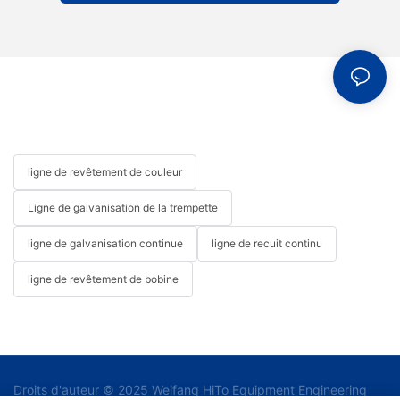
encore le potentiel des équipements de revêtement en
rouleaux. À mesure que les industries continuent d’évoluer, la
demande de solutions de revêtement en rouleaux restera forte,
soulignant son importance continue dans la définition de l’avenir
de la fabrication. Les entreprises sont encouragées à explorer
les équipements de revêtement en rouleaux comme solution
stratégique pour relever leurs défis de fabrication et atteindre
des niveaux d’efficacité et de qualité plus élevés.
ligne de revêtement de couleur
Ligne de galvanisation de la trempette
ligne de galvanisation continue
ligne de recuit continu
ligne de revêtement de bobine
Droits d'auteur © 2025 Weifang HiTo Equipment Engineering