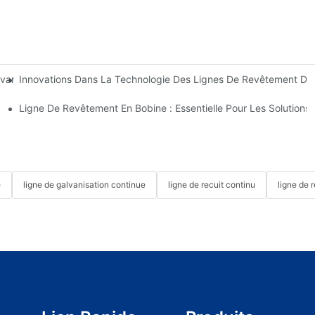
Innovations Dans La Technologie Des Lignes De Revêtement De 
lvanisation À Chaud Continue À Double Bain Auprès De HiTo Engineer
ide À L’intention Des Acheteurs
Ligne De Revêtement En Bobine : Essentielle Pour Les Solution
e
ligne de galvanisation continue
ligne de recuit continu
ligne de 