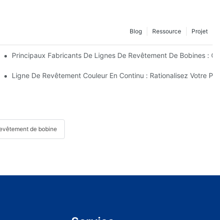
Blog
Ressource
Projet
Bobines : Ce Que Proposent Les Principaux Fabricants
Principaux Fabricants De Lignes De Revêtement De Bobines : Cho
ing.
s Modernes De Traitement Des Métaux
Ligne De Revêtement Couleur En Continu : Rationalisez Votre Pr
revêtement de bobine