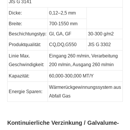
JIS G 3141
Dicke:
0,12–2,5 mm
Breite:
700-1550 mm
Beschichtungstyp:
GI,
GA,
GF
30-300 g/m2
Produktqualität:
CQ,DQ,G550
JIS G 3302
Linie
Max.
Eingang 260 m/min, Verarbeitung
Geschwindigkeit:
200 m/min, Ausgang 260 m/min
Kapazität:
60,000-300,000
MT/Y
Wärmerückgewinnungssystem aus
Energie
Sparen:
Abfall
Gas
Kontinuierliche Verzinkung / Galvalume-