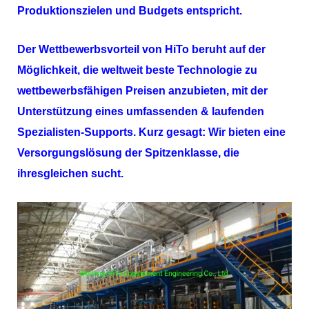
Produktionszielen und Budgets entspricht.
Der Wettbewerbsvorteil von
HiTo
beruht auf der
Möglichkeit, die weltweit beste Technologie zu
wettbewerbsfähigen Preisen anzubieten, mit der
Unterstützung eines umfassenden & laufenden
Spezialisten-Supports. Kurz gesagt: Wir bieten eine
Versorgungslösung der Spitzenklasse, die
ihresgleichen sucht.