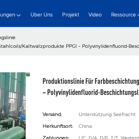
tungen
Über Uns
Projekt
Video
Ressource
gslinie
Stahlcoils/Kaltwalzprodukte PPGI – Polyvinylidenfluorid-Besc
Produktionslinie Für Farbbeschichtung
– Polyvinylidenfluorid-Beschichtungsli
Versand:
Unterstützung Seefracht
Herkunftsort:
China
Zahlungen:
L/C, D/A, D/P, T/T, West