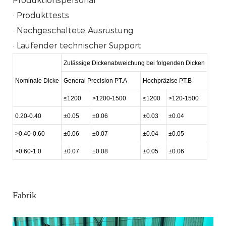
Produktionspersonal
· Produkttests
· Nachgeschaltete Ausrüstung
· Laufender technischer Support
Zulässige Dickenabweichung bei folgenden Dicken
Nominale Dicke
General Precision PT.A
Hochpräzise PT.B
≤1200
>1200-1500
≤1200
>120-1500
0.20-0.40
±0.05
±0.06
±0.03
±0.04
>0.40-0.60
±0.06
±0.07
±0.04
±0.05
>0.60-1.0
±0.07
±0.08
±0.05
±0.06
Fabrik