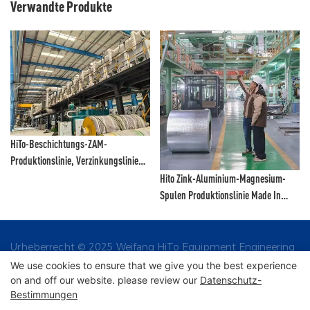
Verwandte Produkte
HiTo-Beschichtungs-ZAM-
Produktionslinie, Verzinkungslinie
ZAM
Hito Zink-Aluminium-Magnesium-
Spulen Produktionslinie Made In
China
Urheberrecht © 2025 Weifang HiTo Equipment Engineering
Co., Ltd. |
We use cookies to ensure that we give you the best experience
on and off our website. please review our
Datenschutz-
Bestimmungen