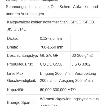
Spannungsrichtmaschine, Öler, Schere, Aufwickler und
anderen Ausrüstungen.
Kaltgewalzter kohlenstoffarmer Stahl: SPCC, SPCD,
JIS G 3141
Dicke:
0,12–2,5 mm
Breite:
700-1550 mm
Beschichtungstyp:
GI,
GA,
GF
30-300 g/m2
Produktqualität:
CQ,DQ,G550
JIS G 3302
Linie
Max.
Eingang 260 m/min, Verarbeitung
Geschwindigkeit:
200 m/min, Ausgang 260 m/min
Kapazität:
60,000-300,000
MT/Y
Wärmerückgewinnungssystem aus
Energie
Sparen: