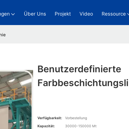
ngen
Über Uns
Projekt
Video
Ressource
nie
Benutzerdefinierte
Farbbeschichtungsli
Verfügbarkeit:
Vorbestellung
Kapazität:
30000-150000 Mt