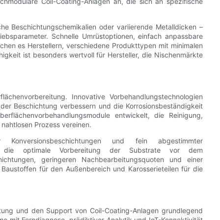
chmodulare Coil-Coating-Anlagen an, die sich an spezifische
che Beschichtungschemikalien oder variierende Metalldicken –
etriebsparameter. Schnelle Umrüstoptionen, einfach anpassbare
ichen es Herstellern, verschiedene Produkttypen mit minimalen
gkeit ist besonders wertvoll für Hersteller, die Nischenmärkte
lächenvorbereitung. Innovative Vorbehandlungstechnologien
g der Beschichtung verbessern und die Korrosionsbeständigkeit
Oberflächenvorbehandlungsmodule entwickelt, die Reinigung,
nahtlosen Prozess vereinen.
er Konversionsbeschichtungen und fein abgestimmter
ng die optimale Vorbereitung der Substrate vor dem
chichtungen, geringeren Nachbearbeitungsquoten und einer
 Baustoffen für den Außenbereich und Karosserieteilen für die
Wartung und den Support von Coil-Coating-Anlagen grundlegend
me mit Ferndiagnose, prädiktiver Analytik und IoT-Konnektivität