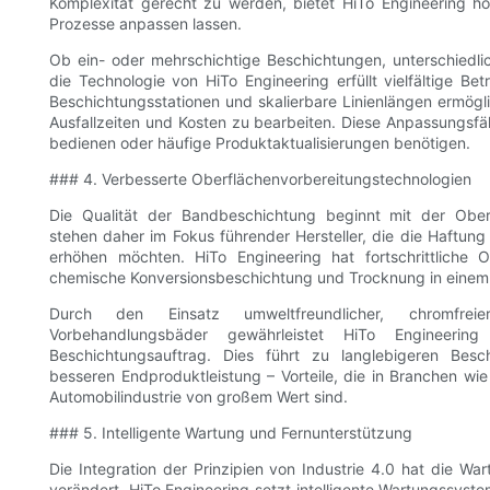
Komplexität gerecht zu werden, bietet HiTo Engineering ho
Prozesse anpassen lassen.
Ob ein- oder mehrschichtige Beschichtungen, unterschiedli
die Technologie von HiTo Engineering erfüllt vielfältige B
Beschichtungsstationen und skalierbare Linienlängen ermögl
Ausfallzeiten und Kosten zu bearbeiten. Diese Anpassungsfähi
bedienen oder häufige Produktaktualisierungen benötigen.
### 4. Verbesserte Oberflächenvorbereitungstechnologien
Die Qualität der Bandbeschichtung beginnt mit der Oberf
stehen daher im Fokus führender Hersteller, die die Haftun
erhöhen möchten. HiTo Engineering hat fortschrittliche 
chemische Konversionsbeschichtung und Trocknung in einem 
Durch den Einsatz umweltfreundlicher, chromfrei
Vorbehandlungsbäder gewährleistet HiTo Engineeri
Beschichtungsauftrag. Dies führt zu langlebigeren Bes
besseren Endproduktleistung – Vorteile, die in Branchen wie
Automobilindustrie von großem Wert sind.
### 5. Intelligente Wartung und Fernunterstützung
Die Integration der Prinzipien von Industrie 4.0 hat die 
verändert. HiTo Engineering setzt intelligente Wartungssyste