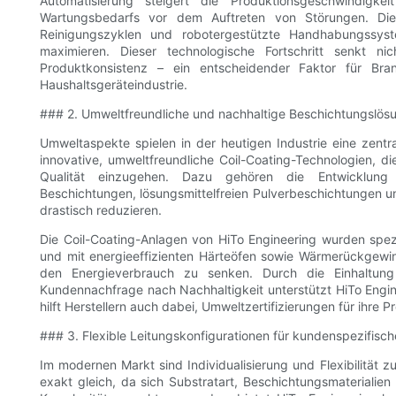
Automatisierung steigert die Produktionsgeschwindigke
Wartungsbedarfs vor dem Auftreten von Störungen. Die
Reinigungszyklen und robotergestützte Handhabungssyst
maximieren. Dieser technologische Fortschritt senkt n
Produktkonsistenz – ein entscheidender Faktor für Br
Haushaltsgeräteindustrie.
### 2. Umweltfreundliche und nachhaltige Beschichtungslös
Umweltaspekte spielen in der heutigen Industrie eine zentra
innovative, umweltfreundliche Coil-Coating-Technologien, 
Qualität einzugehen. Dazu gehören die Entwicklung
Beschichtungen, lösungsmittelfreien Pulverbeschichtungen u
drastisch reduzieren.
Die Coil-Coating-Anlagen von HiTo Engineering wurden spezi
und mit energieeffizienten Härteöfen sowie Wärmerückgew
den Energieverbrauch zu senken. Durch die Einhaltung
Kundennachfrage nach Nachhaltigkeit unterstützt HiTo Engin
hilft Herstellern auch dabei, Umweltzertifizierungen für ihre P
### 3. Flexible Leitungskonfigurationen für kundenspezifis
Im modernen Markt sind Individualisierung und Flexibilität
exakt gleich, da sich Substratart, Beschichtungsmaterial