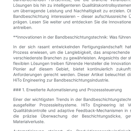
Lösungen bis hin zu intelligenteren Qualitätskontrollsysteme
um überragende Leistung und Nachhaltigkeit zu erzielen. Ob
Bandbeschichtung interessieren – dieser aufschlussreiche 
prägen. Lesen Sie weiter und entdecken Sie die Innovation
antreiben.
**Innovationen in der Bandbeschichtungstechnik: Was führend
In der sich rasant entwickelnden Fertigungslandschaft ha
Prozess erwiesen, um die Langlebigkeit, das ansprechende 
verschiedenste Branchen zu gewährleisten. Angesichts der s
flexiblen Lösungen treiben führende Hersteller die Innovatio
Pionier auf diesem Gebiet, bietet kontinuierlich zukun
Anforderungen gerecht werden. Dieser Artikel beleuchtet d
HiTo Engineering zur Bandbeschichtungsindustrie.
### 1. Erweiterte Automatisierung und Prozesssteuerung
Einer der wichtigsten Trends in der Bandbeschichtungstechnol
ausgefeilter Prozessleitsysteme. HiTo Engineering ist Vo
Qualitätskontrolle und adaptive Feedback-Mechanismen in
die präzise Überwachung der Beschichtungsdicke, gew
Materialverluste.