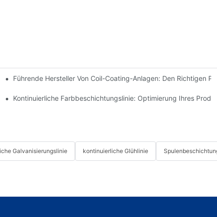
Führende Hersteller Von Coil-Coating-Anlagen: Den Richtigen P
Doppeltopf-Feuerverzinkungsanlage Von HiTo Engineering.
erarbeitungslösungen
Kontinuierliche Farbbeschichtungslinie: Optimierung Ihres Prod
liche Galvanisierungslinie
kontinuierliche Glühlinie
Spulenbeschichtung