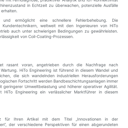
hinenzustand in Echtzeit zu überwachen, potenzielle Ausfälle
erhalten.
en und ermöglicht eine schnellere Fehlerbehebung. Die
es Kundentechnikern, weltweit mit den Ingenieuren von HiTo
trieb auch unter schwierigen Bedingungen zu gewährleisten.
rlässigkeit von Coil-Coating-Prozessen.
itet rasant voran, angetrieben durch die Nachfrage nach
ter Wartung. HiTo Engineering ist führend in diesem Wandel und
glichen, die sich wandelnden industriellen Herausforderungen
nologischen Fortschritt werden Bandbeschichtungsanlagen immer
it geringerer Umweltbelastung und höherer operativer Agilität.
bt HiTo Engineering ein verlässlicher Marktführer in diesem
z für Ihren Artikel mit dem Titel „Innovationen in der
ten“, der verschiedene Perspektiven für einen abgerundeten