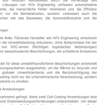
it und reduziert Ausfallzeiten durch die Vorhersage des
 Lösungen von HiTo Engineering umfassen automatisierte
eme, die menschliche Fehler minimieren und die Effizienz
icht nur die Betriebskosten, sondern verbessert auch die
anchen wie das Bauwesen, die Automobilindustrie und die
ungen
le Rolle. Führende Hersteller wie HiTo Engineering entwickeln
die die Umweltbelastung reduzieren, ohne Kompromisse bei der
 von VOC-armen (flüchtigen organischen Verbindungen)
nd wasserbasierten Beschichtungen, die schädliche Emissionen
ell für diese umweltfreundlicheren Beschichtungen entwickelt
innungssystemen ausgestattet, um die Wärme zu recyceln und
 globaler Umweltstandards und die Berücksichtigung der
eering nicht nur die unternehmerische Verantwortung, sondern
rodukte zu erhalten.
che Anwendungen
 zunehmend gefragt. Keine zwei Coil-Coating-Anwendungen sind
ien und Endanwendungsanforderungen unterscheiden. Um dieser