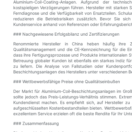
Aluminium-Coil-Coating-Anlagen. Aufgrund der technis
kostspieligen Verzögerungen führen. Hersteller mit starken
Ferndiagnose und die Verfügbarkeit von Ersatzteilen. Schu
reduzieren die Betriebsrisiken zusätzlich. Bevor Sie sic
Kundenservice anhand von Referenzen oder Erfahrungsberich
### Nachgewiesene Erfolgsbilanz und Zertifizierungen
Renommierte Hersteller in China heben häufig ihre Ze
Qualitätsmanagement und die CE-Kennzeichnung für die Ein
dass ihre Fertigungsprozesse und Produkte internationalen S
Betreuung globaler Kunden ist ebenfalls ein starkes Indiz fü
zu liefern. Die Analyse von Fallstudien oder Kundenportf
Beschichtungsanlagen des Herstellers unter verschiedenen B
### Wettbewerbsfähige Preise ohne Qualitätseinbußen
Der Markt für Aluminium-Coil-Beschichtungsanlagen im Großh
sollte jedoch das Preis-Leistungs-Verhältnis stimmen. Ext
Kundendienst machen. Es empfiehlt sich, auf Hersteller zu 
aufgeschlüsselten Kostenbestandteilen bieten. Wettbewerbsfäh
exzellentem Service erzielen oft die beste Rendite für Ihr Un
### Zusammenfassung