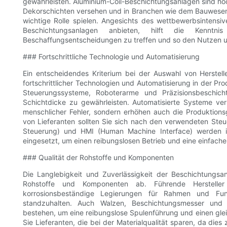
gewährleisten. Aluminium-Coil-Beschichtungsanlagen sind ho
Dekorschichten versehen und in Branchen wie dem Bauwesen, 
wichtige Rolle spielen. Angesichts des wettbewerbsintensiv
Beschichtungsanlagen anbieten, hilft die Kenntn
Beschaffungsentscheidungen zu treffen und so den Nutzen u
### Fortschrittliche Technologie und Automatisierung
Ein entscheidendes Kriterium bei der Auswahl von Herstel
fortschrittlicher Technologien und Automatisierung in der Prod
Steuerungssysteme, Roboterarme und Präzisionsbeschic
Schichtdicke zu gewährleisten. Automatisierte Systeme ver
menschlicher Fehler, sondern erhöhen auch die Produktion
von Lieferanten sollten Sie sich nach den verwendeten St
Steuerung) und HMI (Human Machine Interface) werden in
eingesetzt, um einen reibungslosen Betrieb und eine einfac
### Qualität der Rohstoffe und Komponenten
Die Langlebigkeit und Zuverlässigkeit der Beschichtungs
Rohstoffe und Komponenten ab. Führende Herstelle
korrosionsbeständige Legierungen für Rahmen und Funk
standzuhalten. Auch Walzen, Beschichtungsmesser und T
bestehen, um eine reibungslose Spulenführung und einen gl
Sie Lieferanten, die bei der Materialqualität sparen, da die