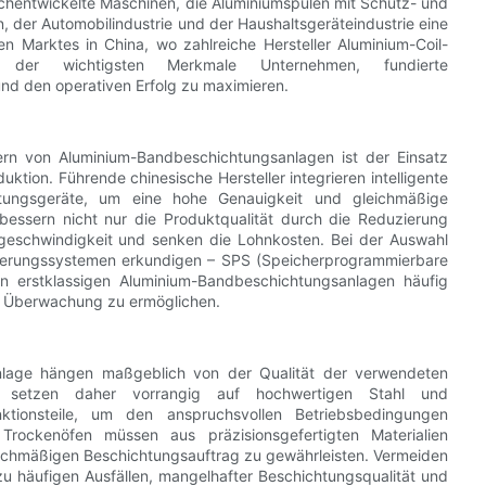
chentwickelte Maschinen, die Aluminiumspulen mit Schutz- und
der Automobilindustrie und der Haushaltsgeräteindustrie eine
en Marktes in China, wo zahlreiche Hersteller Aluminium-Coil-
is der wichtigsten Merkmale Unternehmen, fundierte
nd den operativen Erfolg zu maximieren.
lern von Aluminium-Bandbeschichtungsanlagen ist der Einsatz
uktion. Führende chinesische Hersteller integrieren intelligente
htungsgeräte, um eine hohe Genauigkeit und gleichmäßige
bessern nicht nur die Produktqualität durch die Reduzierung
sgeschwindigkeit und senken die Lohnkosten. Bei der Auswahl
euerungssystemen erkundigen – SPS (Speicherprogrammierbare
 erstklassigen Aluminium-Bandbeschichtungsanlagen häufig
he Überwachung zu ermöglichen.
anlage hängen maßgeblich von der Qualität der verwendeten
r setzen daher vorrangig auf hochwertigen Stahl und
tionsteile, um den anspruchsvollen Betriebsbedingungen
rockenöfen müssen aus präzisionsgefertigten Materialien
eichmäßigen Beschichtungsauftrag zu gewährleisten. Vermeiden
s zu häufigen Ausfällen, mangelhafter Beschichtungsqualität und