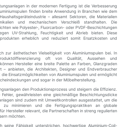
tungsanlagen in der modernen Fertigung ist die Verbesserung
Aluminiumspulen finden breite Anwendung in Branchen wie dem
aushaltsgeräteindustrie – allesamt Sektoren, die Materialien
mikalien und mechanischem Verschleiß standhalten. Die
hichten wie Polyester-, Fluorcarbon- oder PVDF-Beschichtungen
egen UV-Strahlung, Feuchtigkeit und Abrieb bieten. Diese
produkten erheblich und reduziert somit Ersatzkosten und
 zur ästhetischen Vielseitigkeit von Aluminiumspulen bei. In
duktdifferenzierung oft von Qualität, Aussehen und
n können Hersteller eine breite Palette an Farben, Glanzgraden
t – anbieten, die Architekten, Designer und Endverbraucher
t die Einsatzmöglichkeiten von Aluminiumspulen und ermöglicht
cheindeckungen und sogar in der Möbelherstellung.
ungsanlagen den Produktionsprozess und steigern die Effizienz.
e Fehler, gewährleisten eine gleichmäßige Beschichtungsdicke
anlagen sind zudem mit Umweltkontrollen ausgestattet, um die
s) zu minimieren und die Fertigungspraktiken an globale
r Hersteller relevant, die Partnerschaften in streng regulierten
sern möchten.
h seine Fähigkeit unterstrichen, hochwertige Aluminium-Coil-