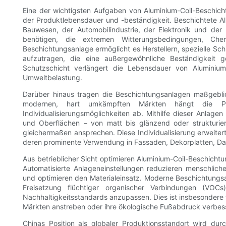
Eine der wichtigsten Aufgaben von Aluminium-Coil-Beschich
der Produktlebensdauer und -beständigkeit. Beschichtete 
Bauwesen, der Automobilindustrie, der Elektronik und der H
benötigen, die extremen Witterungsbedingungen, Che
Beschichtungsanlage ermöglicht es Herstellern, spezielle Sc
aufzutragen, die eine außergewöhnliche Beständigkeit g
Schutzschicht verlängert die Lebensdauer von Aluminium
Umweltbelastung.
Darüber hinaus tragen die Beschichtungsanlagen maßgeblich
modernen, hart umkämpften Märkten hängt die Pro
Individualisierungsmöglichkeiten ab. Mithilfe dieser Anlage
und Oberflächen – von matt bis glänzend oder strukturier
gleichermaßen ansprechen. Diese Individualisierung erweiter
deren prominente Verwendung in Fassaden, Dekorplatten, Da
Aus betrieblicher Sicht optimieren Aluminium-Coil-Beschicht
Automatisierte Anlageneinstellungen reduzieren menschlich
und optimieren den Materialeinsatz. Moderne Beschichtungs
Freisetzung flüchtiger organischer Verbindungen (VOC
Nachhaltigkeitsstandards anzupassen. Dies ist insbesondere fü
Märkten anstreben oder ihre ökologische Fußabdruck verbes
Chinas Position als globaler Produktionsstandort wird durc