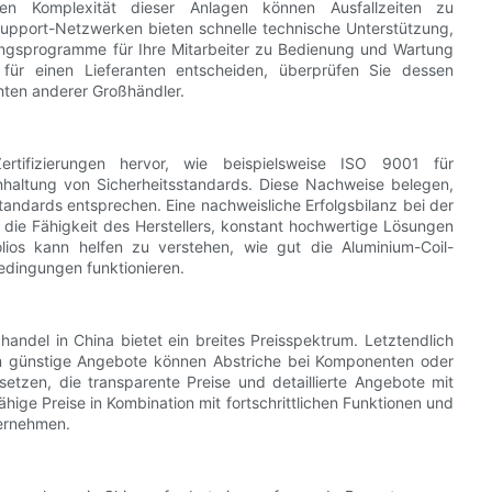
chen Komplexität dieser Anlagen können Ausfallzeiten zu
 Support-Netzwerken bieten schnelle technische Unterstützung,
lungsprogramme für Ihre Mitarbeiter zu Bedienung und Wartung
h für einen Lieferanten entscheiden, überprüfen Sie dessen
ten anderer Großhändler.
rtifizierungen hervor, wie beispielsweise ISO 9001 für
haltung von Sicherheitsstandards. Diese Nachweise belegen,
tandards entsprechen. Eine nachweisliche Erfolgsbilanz bei der
r die Fähigkeit des Herstellers, konstant hochwertige Lösungen
olios kann helfen zu verstehen, wie gut die Aluminium-Coil-
edingungen funktionieren.
andel in China bietet ein breites Preisspektrum. Letztendlich
rem günstige Angebote können Abstriche bei Komponenten oder
setzen, die transparente Preise und detaillierte Angebote mit
ige Preise in Kombination mit fortschrittlichen Funktionen und
ternehmen.