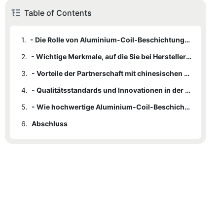
Table of Contents
1.
- Die Rolle von Aluminium-Coil-Beschichtungsanlagen in der modernen Fertigung verstehen
2.
- Wichtige Merkmale, auf die Sie bei Herstellern von Aluminium-Coil-Beschichtungsanlagen achten sollten
3.
- Vorteile der Partnerschaft mit chinesischen Herstellern für die Aluminiumbandbeschichtung
4.
- Qualitätsstandards und Innovationen in der chinesischen Aluminiumbandbeschichtungsindustrie
5.
- Wie hochwertige Aluminium-Coil-Beschichtungsanlagen Ihre Geschäftseffizienz steigern
6.
Abschluss